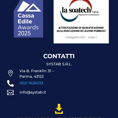
CONTATTI
SYSTAB S.R.L.
Via B. Franklin 31 –

Parma, 43122

0521 1626033

info@systab.it
