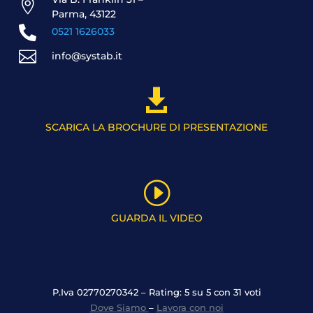

Parma, 43122

0521 1626033

info@systab.it

SCARICA LA BROCHURE DI PRESENTAZIONE
I
GUARDA IL VIDEO
P.Iva 02770270342 – Rating: 5 su 5 con 31 voti
Dove Siamo
–
Lavora con noi