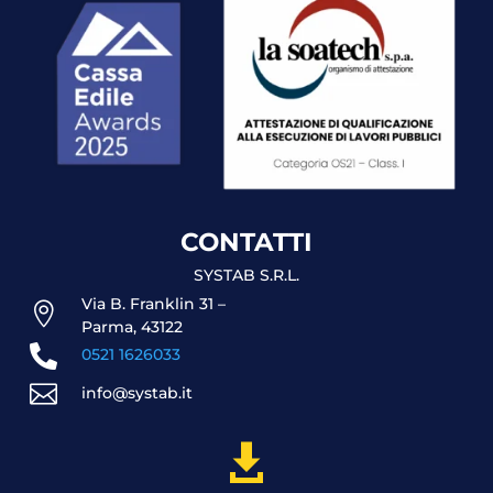
CONTATTI
SYSTAB S.R.L.
Via B. Franklin 31 –

Parma, 43122

0521 1626033

info@systab.it
