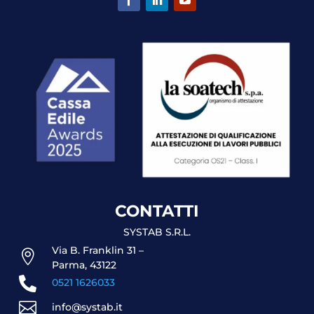
CONTATTI
SYSTAB S.R.L.
Via B. Franklin 31 –

Parma, 43122

0521 1626033

info@systab.it