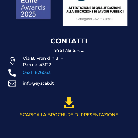
CONTATTI
SYSTAB S.R.L.
Via B. Franklin 31 –

Parma, 43122

0521 1626033

info@systab.it

SCARICA LA BROCHURE DI PRESENTAZIONE