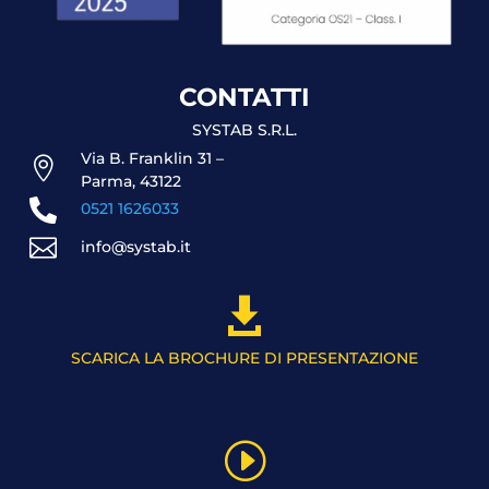
CONTATTI
SYSTAB S.R.L.
Via B. Franklin 31 –

Parma, 43122

0521 1626033

info@systab.it

SCARICA LA BROCHURE DI PRESENTAZIONE
I