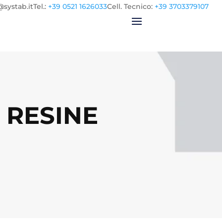
@systab.it
Tel.
:
+39 0521 1626033
Cell.
Tecnico:
+39 3703379107
 RESINE