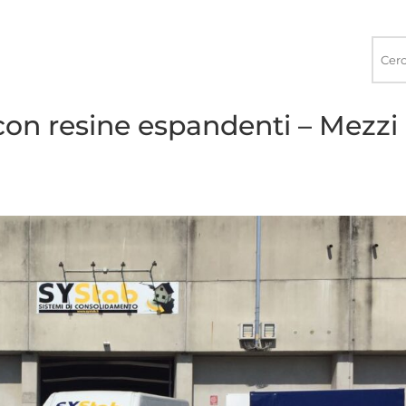
Ricerca
nel
sito
con resine espandenti – Mezzi