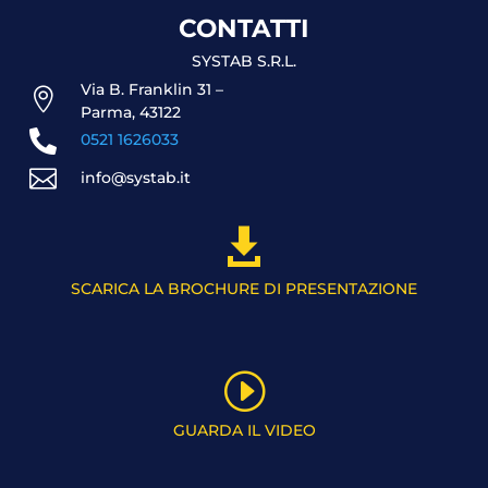
CONTATTI
SYSTAB S.R.L.
Via B. Franklin 31 –

Parma, 43122

0521 1626033

info@systab.it

SCARICA LA BROCHURE DI PRESENTAZIONE
I
GUARDA IL VIDEO