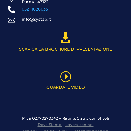
Parma, 43122

0521 1626033

info@systab.it

SCARICA LA BROCHURE DI PRESENTAZIONE
I
GUARDA IL VIDEO
P.Iva 02770270342 – Rating: 5 su 5 con 31 voti
Dove Siamo
–
Lavora con noi