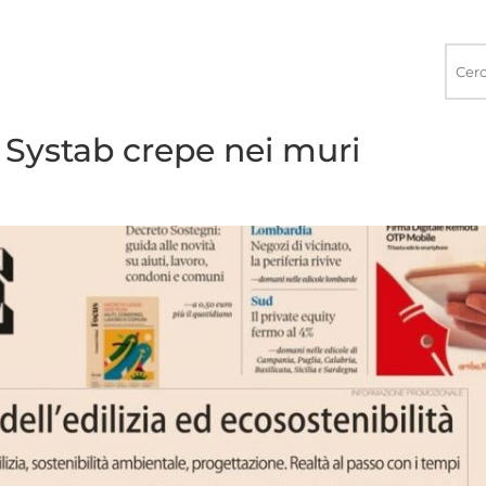
Ricerca
nel
sito
– Systab crepe nei muri