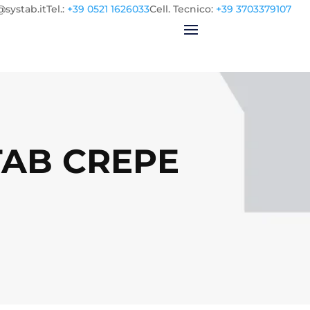
@systab.it
Tel.
:
+39 0521 1626033
Cell.
Tecnico:
+39 3703379107
TAB CREPE