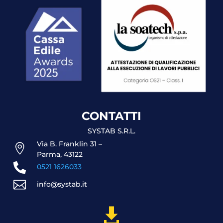
CONTATTI
SYSTAB S.R.L.
Via B. Franklin 31 –

Parma, 43122

0521 1626033

info@systab.it
