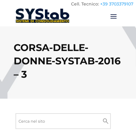
Cell.
Tecnico:
+39 3703379107
CORSA-DELLE-
DONNE-SYSTAB-2016
– 3
Ricerca
nel
Cerca
sito