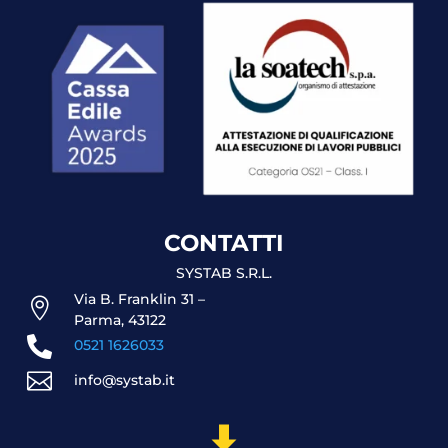
CONTATTI
SYSTAB S.R.L.
Via B. Franklin 31 –

Parma, 43122

0521 1626033

info@systab.it
