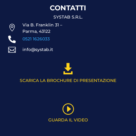
CONTATTI
SYSTAB S.R.L.
Via B. Franklin 31 –

Parma, 43122

0521 1626033

info@systab.it

SCARICA LA BROCHURE DI PRESENTAZIONE
I
GUARDA IL VIDEO