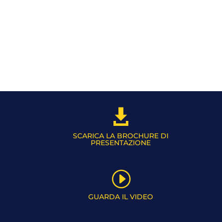

SCARICA LA BROCHURE DI
PRESENTAZIONE
I
GUARDA IL VIDEO