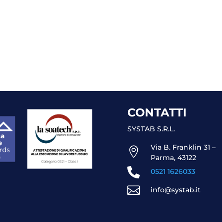
CONTATTI
SYSTAB S.R.L.
Via B. Franklin 31 –

Parma, 43122

0521 1626033

info@systab.it