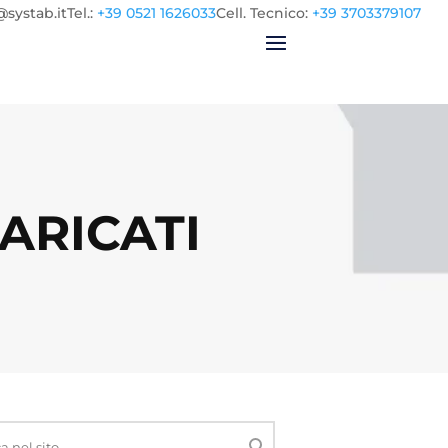
@systab.it
Tel.
:
+39 0521 1626033
Cell.
Tecnico:
+39 3703379107
ARICATI