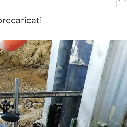
nel
sito
precaricati