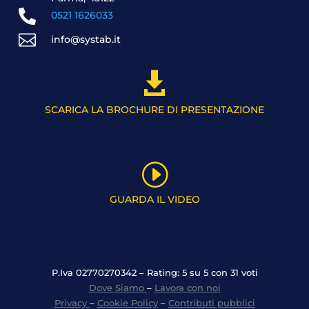

0521 1626033

info@systab.it

SCARICA LA BROCHURE DI PRESENTAZIONE
I
GUARDA IL VIDEO
P.Iva 02770270342 – Rating: 5 su 5 con 31 voti
Dove Siamo
–
Lavora con noi
Privacy
–
Cookie Policy
–
Contributi pubblici