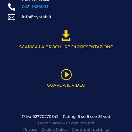

0521 1626033

info@systab.it

SCARICA LA BROCHURE DI PRESENTAZIONE
I
GUARDA IL VIDEO
P.Iva 02770270342 – Rating: 5 su 5 con 31 voti
Dove Siamo
–
Lavora con noi
Privacy
–
Cookie Policy
–
Contributi pubblici