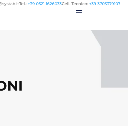
@systab.it
Tel.
:
+39 0521 1626033
Cell.
Tecnico:
+39 3703379107
ONI