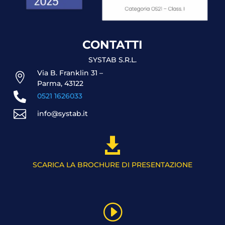
CONTATTI
SYSTAB S.R.L.
Via B. Franklin 31 –

Parma, 43122

0521 1626033

info@systab.it

SCARICA LA BROCHURE DI PRESENTAZIONE
I