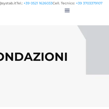
@systab.it
Tel.
:
+39 0521 1626033
Cell.
Tecnico:
+39 3703379107
FONDAZIONI