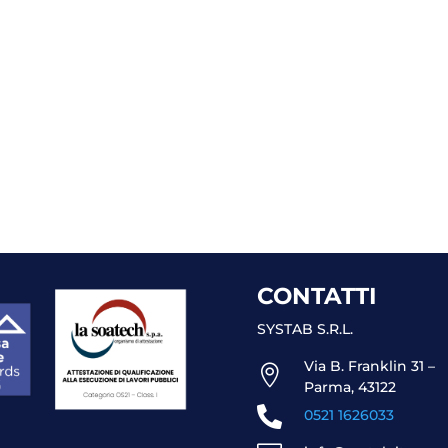
CONTATTI
SYSTAB S.R.L.
Via B. Franklin 31 –

Parma, 43122

0521 1626033