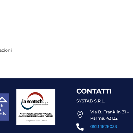
azioni
CONTATTI
SYSTAB S.R.L.
Via B. Franklin 31 –

Parma, 43122

0521 1626033