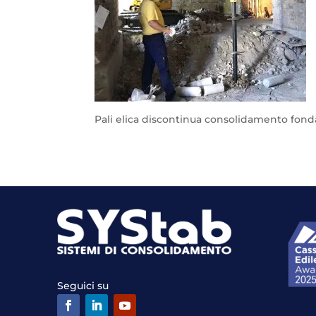
Pali elica discontinua consolidamento fond
Seguici su