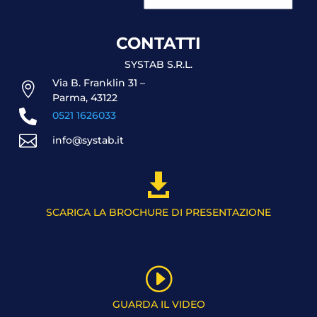
CONTATTI
SYSTAB S.R.L.
Via B. Franklin 31 –

Parma, 43122

0521 1626033

info@systab.it

SCARICA LA BROCHURE DI PRESENTAZIONE
I
GUARDA IL VIDEO