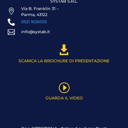
SYSTAB S.R.L.
Via B. Franklin 31 –

Parma, 43122

0521 1626033

info@systab.it

SCARICA LA BROCHURE DI PRESENTAZIONE
I
GUARDA IL VIDEO