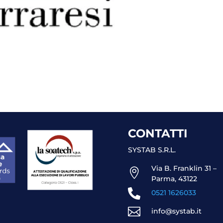
CONTATTI
SYSTAB S.R.L.
Via B. Franklin 31 –

Parma, 43122

0521 1626033

info@systab.it