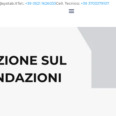
@systab.it
Tel.
:
+39 0521 1626033
Cell.
Tecnico:
+39 3703379107
ZIONE SUL
NDAZIONI