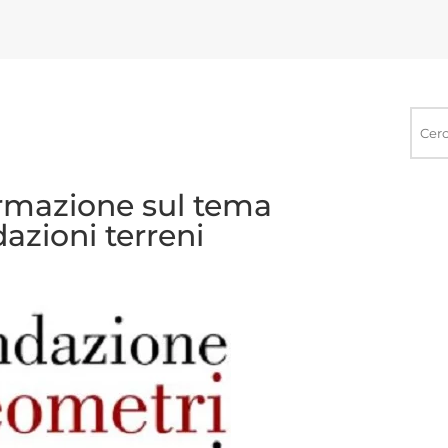
Ricerca
nel
sito
Formazione sul tema
azioni terreni