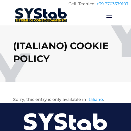
Cell.
Tecnico:
+39 3703379107
(ITALIANO) COOKIE
POLICY
Sorry, this entry is only available in
Italiano
.