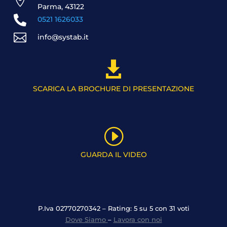

Parma, 43122

0521 1626033

info@systab.it

SCARICA LA BROCHURE DI PRESENTAZIONE
I
GUARDA IL VIDEO
P.Iva 02770270342 – Rating: 5 su 5 con 31 voti
Dove Siamo
–
Lavora con noi