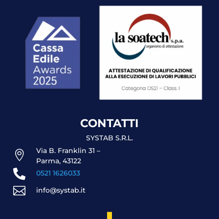
CONTATTI
SYSTAB S.R.L.
Via B. Franklin 31 –

Parma, 43122

0521 1626033

info@systab.it