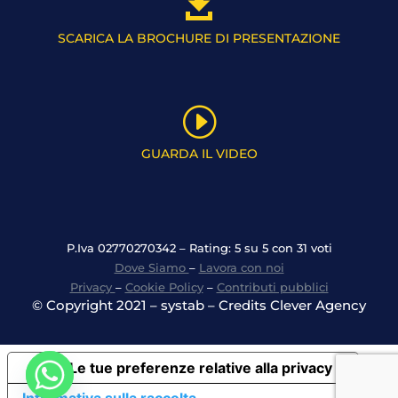

SCARICA LA BROCHURE DI PRESENTAZIONE
I
GUARDA IL VIDEO
P.Iva 02770270342 – Rating: 5 su 5 con 31 voti
Dove Siamo
–
Lavora con noi
Privacy
–
Cookie Policy
–
Contributi pubblici
© Copyright 2021 – systab – Credits Clever Agency
Le tue preferenze relative alla privacy
Informativa sulla raccolta