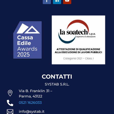
CONTATTI
SYSTAB S.R.L.
Via B. Franklin 31 –

Parma, 43122

0521 1626033

info@systab.it