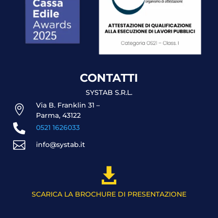
CONTATTI
SYSTAB S.R.L.
Via B. Franklin 31 –

Parma, 43122

0521 1626033

info@systab.it

SCARICA LA BROCHURE DI PRESENTAZIONE