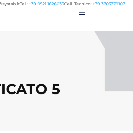
@systab.it
Tel.
:
+39 0521 1626033
Cell.
Tecnico:
+39 3703379107
ICATO 5