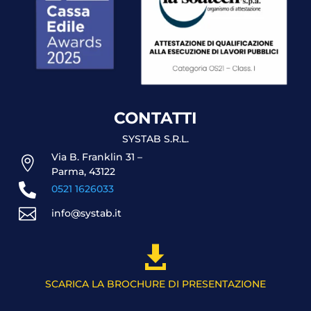
CONTATTI
SYSTAB S.R.L.
Via B. Franklin 31 –

Parma, 43122

0521 1626033

info@systab.it

SCARICA LA BROCHURE DI PRESENTAZIONE