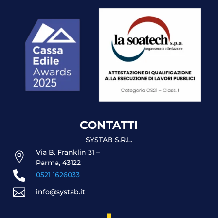
CONTATTI
SYSTAB S.R.L.
Via B. Franklin 31 –

Parma, 43122

0521 1626033

info@systab.it