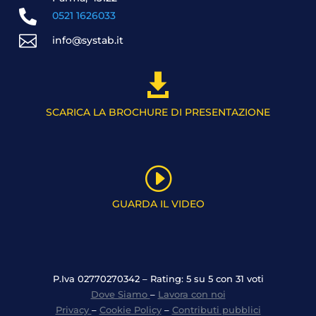

0521 1626033

info@systab.it

SCARICA LA BROCHURE DI PRESENTAZIONE
I
GUARDA IL VIDEO
P.Iva 02770270342 – Rating: 5 su 5 con 31 voti
Dove Siamo
–
Lavora con noi
Privacy
–
Cookie Policy
–
Contributi pubblici