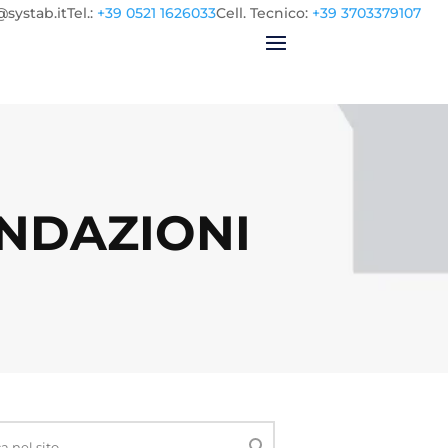
@systab.it
Tel.
:
+39 0521 1626033
Cell.
Tecnico:
+39 3703379107
NDAZIONI