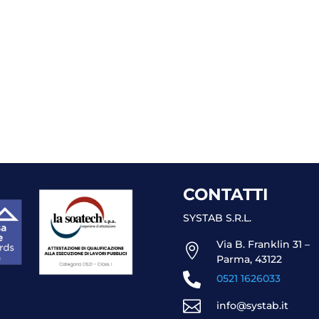
CONTATTI
SYSTAB S.R.L.
Via B. Franklin 31 –

Parma, 43122

0521 1626033

info@systab.it