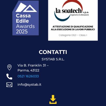
CONTATTI
SYSTAB S.R.L.
Via B. Franklin 31 –

Parma, 43122

0521 1626033

info@systab.it
