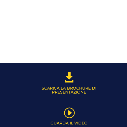

SCARICA LA BROCHURE DI
PRESENTAZIONE
I
GUARDA IL VIDEO