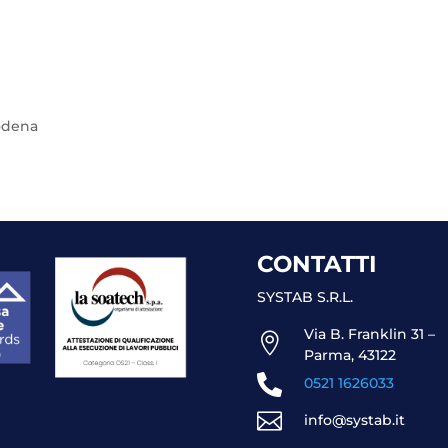
odena
CONTATTI
SYSTAB S.R.L.
Via B. Franklin 31 –

Parma, 43122

0521 1626033

info@systab.it