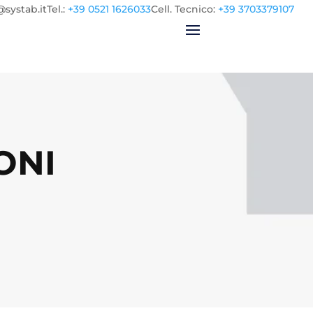
@systab.it
Tel.
:
+39 0521 1626033
Cell.
Tecnico:
+39 3703379107
ONI