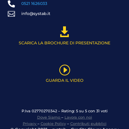

0521 1626033

info@systab.it

SCARICA LA BROCHURE DI PRESENTAZIONE
I
GUARDA IL VIDEO
P.Iva 02770270342 – Rating: 5 su 5 con 31 voti
Dove Siamo
–
Lavora con noi
Privacy
–
Cookie Policy
–
Contributi pubblici