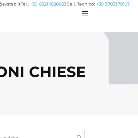
@systab.it
Tel.
:
+39 0521 1626033
Cell.
Tecnico:
+39 3703379107
NI CHIESE