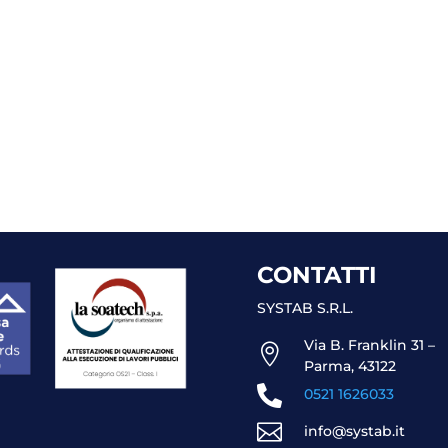
CONTATTI
SYSTAB S.R.L.
Via B. Franklin 31 –

Parma, 43122

0521 1626033

info@systab.it