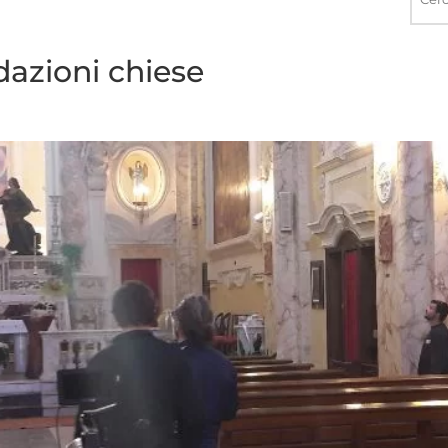
nel
sito
azioni chiese