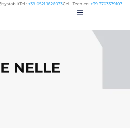
@systab.it
Tel.
:
+39 0521 1626033
Cell.
Tecnico:
+39 3703379107
E NELLE