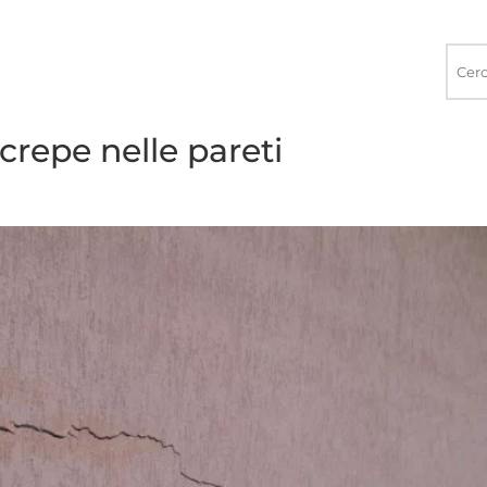
Ricerca
nel
sito
repe nelle pareti