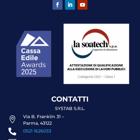
CONTATTI
SYSTAB S.R.L.
Via B. Franklin 31 –

Parma, 43122

0521 1626033