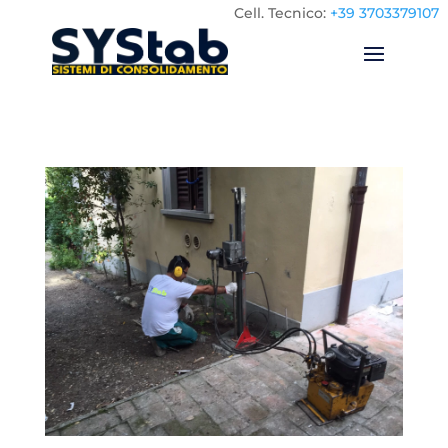
Cell.
Tecnico:
+39 3703379107