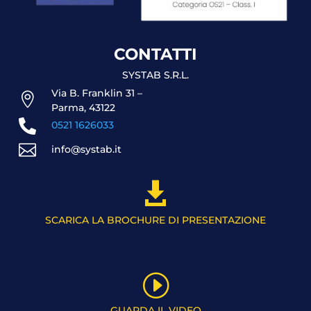
CONTATTI
SYSTAB S.R.L.
Via B. Franklin 31 –

Parma, 43122

0521 1626033

info@systab.it

SCARICA LA BROCHURE DI PRESENTAZIONE
I
GUARDA IL VIDEO