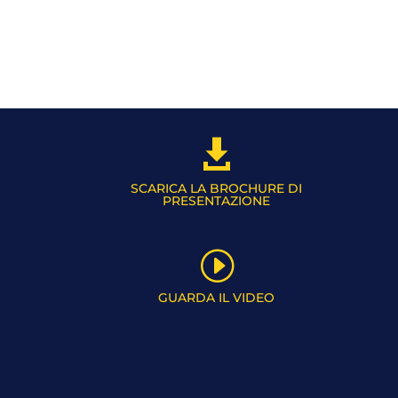

SCARICA LA BROCHURE DI
PRESENTAZIONE
I
GUARDA IL VIDEO