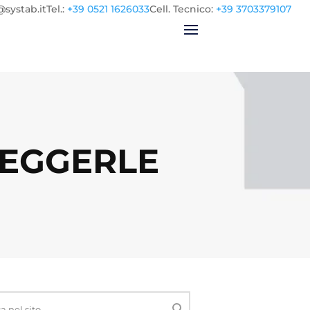
@systab.it
Tel.
:
+39 0521 1626033
Cell.
Tecnico:
+39 3703379107
REGGERLE