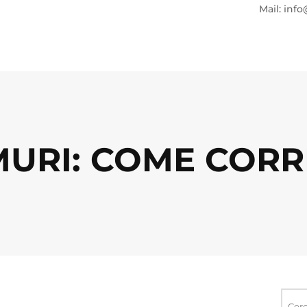
Mail: info
MURI: COME COR
Ricerca