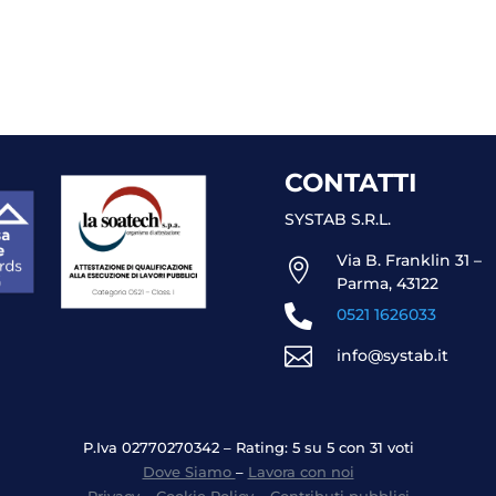
CONTATTI
SYSTAB S.R.L.
Via B. Franklin 31 –

Parma, 43122

0521 1626033

info@systab.it
P.Iva 02770270342 – Rating: 5 su 5 con 31 voti
Dove Siamo
–
Lavora con noi
Privacy
–
Cookie Policy
–
Contributi pubblici