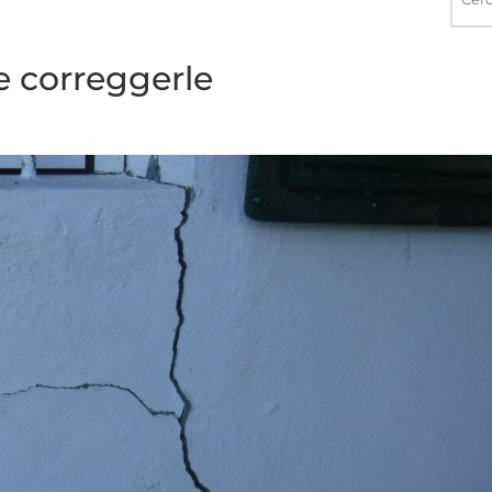
nel
sito
e correggerle