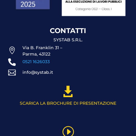
CONTATTI
SYSTAB S.R.L.
Via B. Franklin 31 –

Parma, 43122

0521 1626033

info@systab.it

SCARICA LA BROCHURE DI PRESENTAZIONE
I