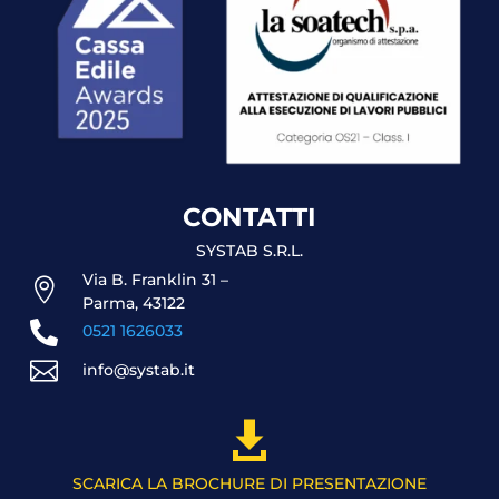
CONTATTI
SYSTAB S.R.L.
Via B. Franklin 31 –

Parma, 43122

0521 1626033

info@systab.it

SCARICA LA BROCHURE DI PRESENTAZIONE