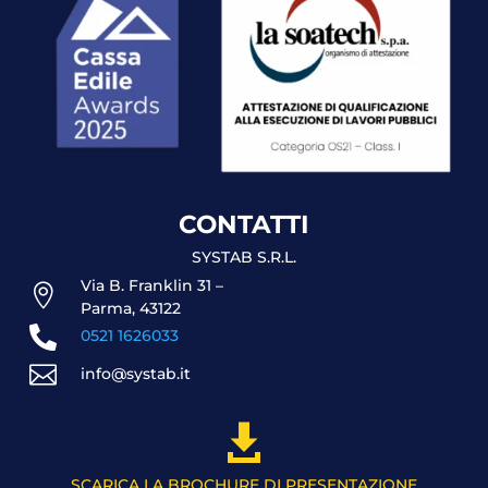
CONTATTI
SYSTAB S.R.L.
Via B. Franklin 31 –

Parma, 43122

0521 1626033

info@systab.it

SCARICA LA BROCHURE DI PRESENTAZIONE