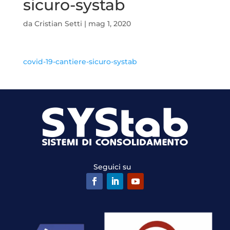
sicuro-systab
da
Cristian Setti
|
mag 1, 2020
covid-19-cantiere-sicuro-systab
Seguici su