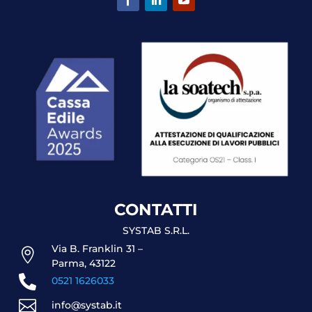
CONTATTI
SYSTAB S.R.L.
Via B. Franklin 31 –

Parma, 43122

0521 1626033

info@systab.it