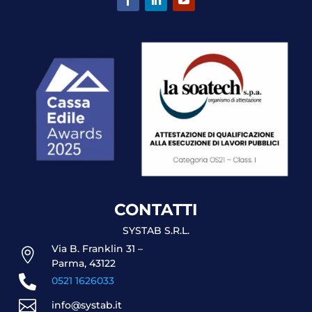
CONTATTI
SYSTAB S.R.L.
Via B. Franklin 31 –

Parma, 43122

0521 1626033

info@systab.it