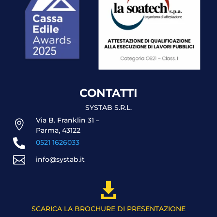
CONTATTI
SYSTAB S.R.L.
Via B. Franklin 31 –

Parma, 43122

0521 1626033

info@systab.it

SCARICA LA BROCHURE DI PRESENTAZIONE