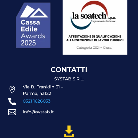
CONTATTI
SYSTAB S.R.L.
Via B. Franklin 31 –

Parma, 43122

0521 1626033

info@systab.it
