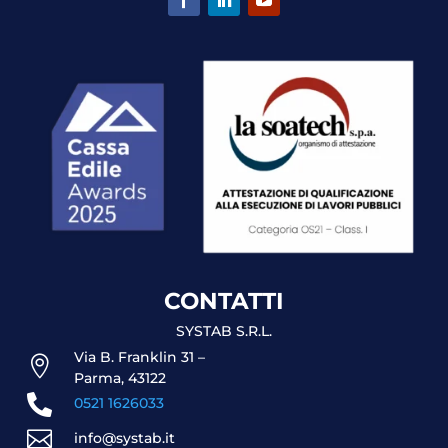
CONTATTI
SYSTAB S.R.L.
Via B. Franklin 31 –

Parma, 43122

0521 1626033

info@systab.it