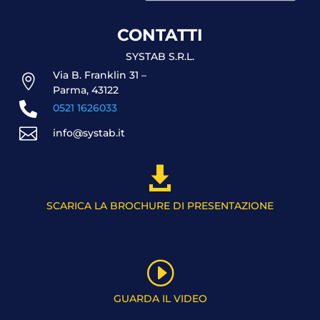
CONTATTI
SYSTAB S.R.L.
Via B. Franklin 31 –

Parma, 43122

0521 1626033

info@systab.it

SCARICA LA BROCHURE DI PRESENTAZIONE
I
GUARDA IL VIDEO