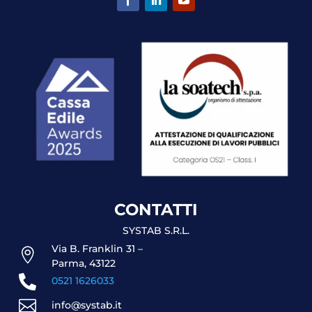
CONTATTI
SYSTAB S.R.L.
Via B. Franklin 31 –

Parma, 43122

0521 1626033

info@systab.it